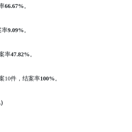
率
66.67%
。
案率
9.09%
。
结案率
47.82%
。
案10件，结案率
100%
。
况）