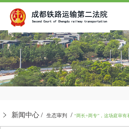
新闻中心
/
/
生态审判
“两长+两专”，这场庭审有