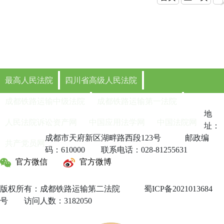
的方式讲法律知识。”一名乘坐这趟慢
动，让乘客们在享受舒适旅途的同时
围交相辉映，构成一幅美丽的画卷。
候
例，为旅客答疑解惑。成铁二院以这
在网上散播虚假信息，会受到怎样的处
纷表示收获很大，法官详尽的解答消
手册，并为重点旅客提供帮扶引导服
最高人民法院
四川省高级人民法院
入了解民族政策的基本原则和主要内
院干警定期会登上“彝乡情·法治慢火
成都铁路运输中级法院
成都铁路运输第一法院
每一个角落，为护航西南交通大动脉
地
人民法院诉讼资产网
中国应用法学网
中国法院网
址：
成都市天府新区湖畔路西段123号 邮政编
共产党员网
码：610000 联系电话：028-81255631
官方微信
官方微博
版权所有：成都铁路运输第二法院 蜀ICP备2021013684
号 访问人数：3182050