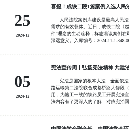
的普法宣传活动，巧妙地将普法行动融
喜报！成铁二院1篇案例入选人民
雪，每年冬天都要来，如果在滑雪的时
25
面对过往的游客，法官重点向游客宣讲
人民法院案例库建设是最高人民法
雪场上，恣意滑雪背后可能暗藏风险
需求的有效载体。
近日，成铁二院《赵
意保护环境。”法官们向过往游客一一
件”理念的生动诠释，标志着该案例在
们提出的各类问题，法官们均耐心解
2024-12
深远意义。
入库编号：2024-11-1-348-0
著方式对游客进行充分说明。滑雪场作
坏自然保护地罪案，获评四川政法“五年
工作人员。活动中，法官以滑雪经营
地管理法规，在国家公园内盗采矿石、
官交谈后，感慨万分：“以前只知道滑
动”。实施上述行为，造成自然资源破
烦。”
下午5点，滑雪爱好者陆续下山
宪法宣传周丨弘扬宪法精神 共建
华人民共和国刑法》第342条之一，《
们……”
“绿水青山就是金山银山，冰
05
四川省 成都铁路运输第二法院(2022)川71
县人民法院、成都铁路运输第二法院（
宪法是国家的根本大法，全面依法
质量和效率，为人民群众提供更加优
雪旅游产业“大气候”，推动新时代“枫
路运输第二法院联合成都桥路大修段（成
用，为施工一线的铁路员工开展宪法
2024-12
法内容有了更深入的了解，对依宪治
茂、内容详实。普法宣传手册的发放
节。参加活动的员工们通过参与问答
律法规，结合具体情况给出了实用的
中国法学会副会长、中国法学会环