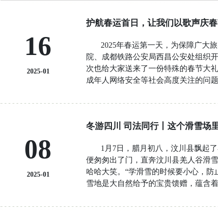
护航春运首日，让我们以歌声庆春
16
2025年春运第一天，为保障广
院、成都铁路公安局西昌公安处组织开
次也给大家送来了一份特殊的春节大
2025-01
成年人网络安全等社会高度关注的问
化”作为当前电信网络诈骗最突出的特
假征信等10种常见的电诈类型为大家
仅成昆线就已加开了六对车次。铁路
冬游四川 司法同行丨这个滑雪场
单位常遇到的铁路安全案例，给大家
08
案例把平时遥远的法庭搬到了列车上
1月7日，腊月初八，汶川县飘起
大家新年快乐。不仅增强了公众的法治
便匆匆出了门，直奔汶川县羌人谷滑
哈哈大笑。
“学滑雪的时候要小心，防
2025-01
雪地是大自然给予的宝贵馈赠，蕴含着
设，结合人民法院工作实际，四川法院
成都铁路运输第二法院（四川大熊猫国